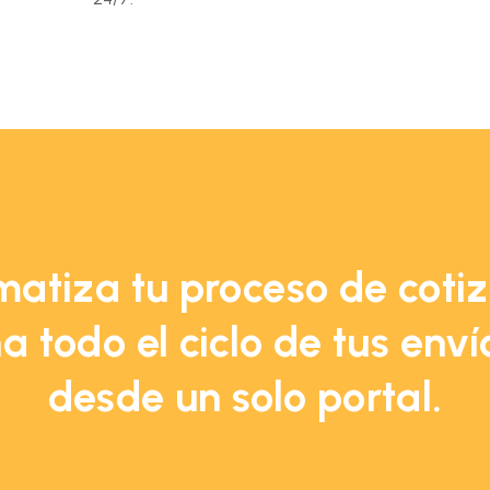
atiza tu proceso de coti
a todo el ciclo de tus env
desde un solo portal.