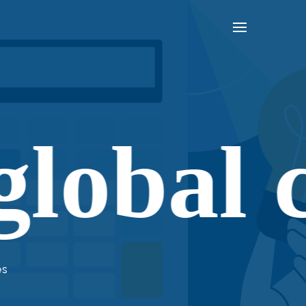
obal ca
es