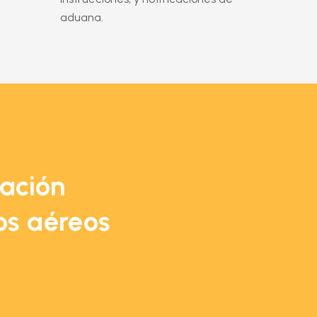
aduana.
zación
íos aéreos