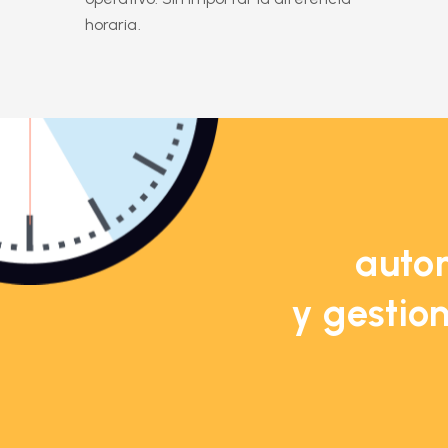
horaria.
autom
y gestion