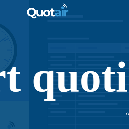
quoting
o