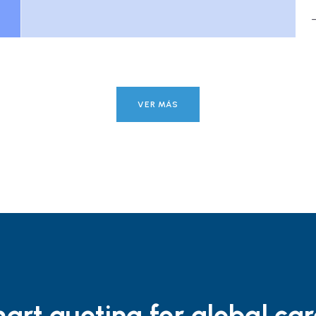
VER MÁS
art quoting for global ca