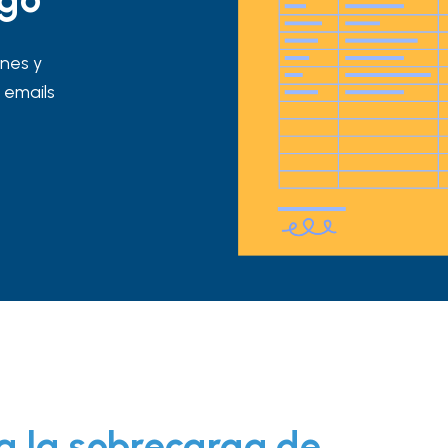
ones y
 emails
a la sobrecarga de